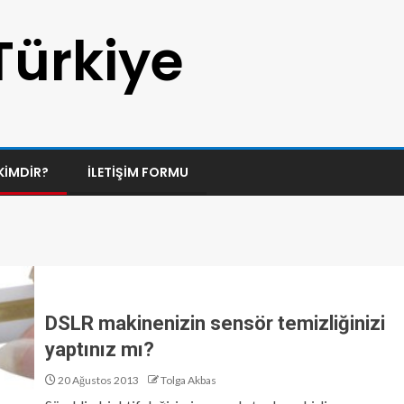
Türkiye
KIMDIR?
İLETIŞIM FORMU
DSLR makinenizin sensör temizliğinizi
yaptınız mı?
20 Ağustos 2013
Tolga Akbas