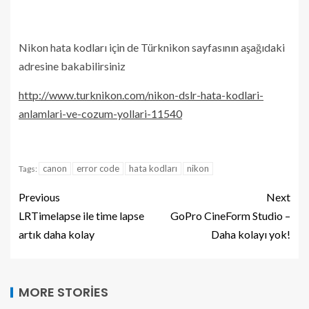
Nikon hata kodları için de Türknikon sayfasının aşağıdaki
adresine bakabilirsiniz
http://www.turknikon.com/nikon-dslr-hata-kodlari-
anlamlari-ve-cozum-yollari-11540
canon
error code
hata kodları
nikon
Tags:
Previous
Next
LRTimelapse ile time lapse
GoPro CineForm Studio –
artık daha kolay
Daha kolayı yok!
MORE STORIES