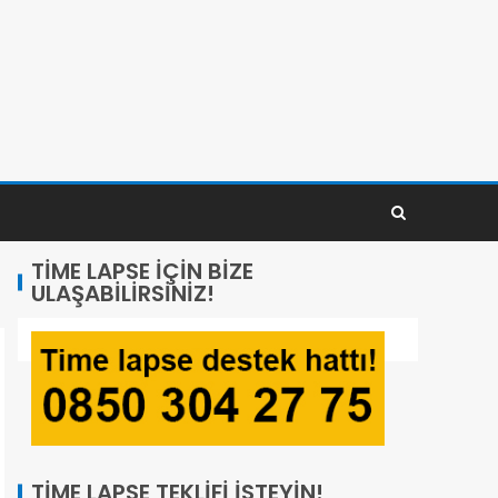
TIME LAPSE İÇIN BIZE
ULAŞABILIRSINIZ!
TIME LAPSE TEKLIFI İSTEYIN!