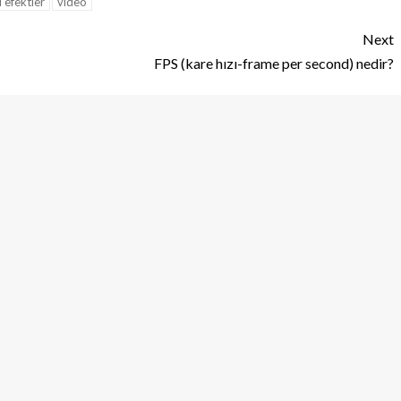
l efektler
video
Next
FPS (kare hızı-frame per second) nedir?