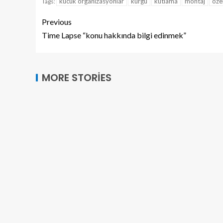
kucuk organizasyonlar
kurgu
kutlama
montaj
öze
Tags:
Previous
Time Lapse “konu hakkında bilgi edinmek”
MORE STORIES