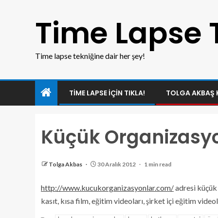
Time Lapse 
Time lapse tekniğine dair her şey!
TIME LAPSE IÇIN TIKLA!
TOLGA AKBAŞ 
Küçük Organizasyo
Tolga Akbas
30 Aralık 2012
1 min read
http://www.kucukorganizasyonlar.com/
adresi küçük
kasıt, kısa film, eğitim videoları, şirket içi eğitim vide