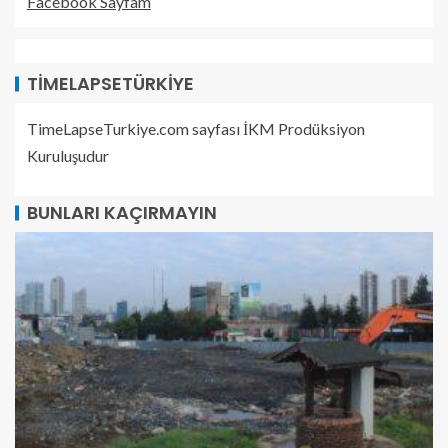
Facebook Sayfam
TIMELAPSETÜRKIYE
TimeLapseTurkiye.com sayfası İKM Prodüksiyon
Kuruluşudur
BUNLARI KAÇIRMAYIN