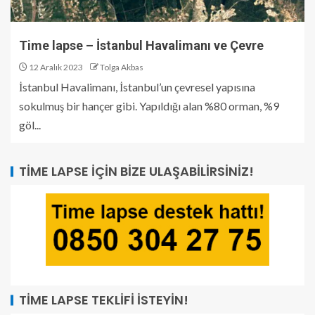
Time lapse – İstanbul Havalimanı ve Çevre
12 Aralık 2023
Tolga Akbas
İstanbul Havalimanı, İstanbul’un çevresel yapısına
sokulmuş bir hançer gibi. Yapıldığı alan %80 orman, %9
göl...
TIME LAPSE İÇIN BIZE ULAŞABILIRSINIZ!
TIME LAPSE TEKLIFI İSTEYIN!