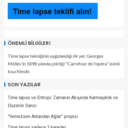
ÖNEMLI BILGILER!
Time lapse tekniğinin uygulandığı ilk yer, Georges
Méliès'in 1898 yılında çektiği "Carrefour de l'opéra" isimli
kısa filmdir.
SON YAZILAR
Time lapse ve Entropi: Zamanın Akışında Karmaşıklık ve
Düzenin Dansı
“Yemezsen Arkandan Ağlar” projesi
Time lapse sadece 3 karede!