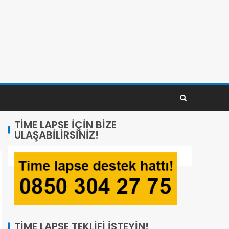
TIME LAPSE İÇIN BIZE
ULAŞABILIRSINIZ!
TIME LAPSE TEKLIFI İSTEYIN!