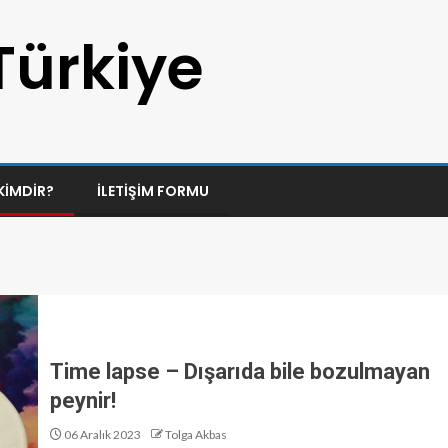
Türkiye
KIMDIR?
İLETIŞIM FORMU
Time lapse – Dışarıda bile bozulmayan
peynir!
06 Aralık 2023
Tolga Akbas