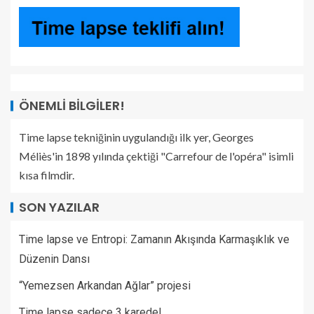
ÖNEMLI BILGILER!
Time lapse tekniğinin uygulandığı ilk yer, Georges
Méliès'in 1898 yılında çektiği "Carrefour de l'opéra" isimli
kısa filmdir.
SON YAZILAR
Time lapse ve Entropi: Zamanın Akışında Karmaşıklık ve
Düzenin Dansı
“Yemezsen Arkandan Ağlar” projesi
Time lapse sadece 3 karede!