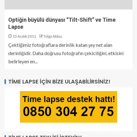
Optiğin büyülü dünyası “Tilt-Shift” ve Time
Lapse
15 Aralık 2011
Tolga Akbas
Çektiğimiz fotoğraflara derinlik katan şey net alan
derinliğidir. Daha doğrusu fotoğrafın çekiciliğini, etkisini
belirleyen en...
TIME LAPSE İÇIN BIZE ULAŞABILIRSINIZ!