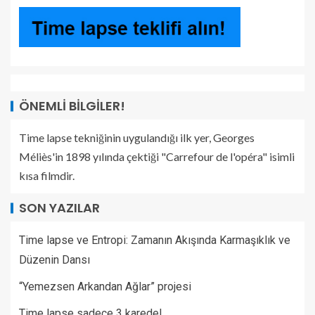
ÖNEMLI BILGILER!
Time lapse tekniğinin uygulandığı ilk yer, Georges
Méliès'in 1898 yılında çektiği "Carrefour de l'opéra" isimli
kısa filmdir.
SON YAZILAR
Time lapse ve Entropi: Zamanın Akışında Karmaşıklık ve
Düzenin Dansı
“Yemezsen Arkandan Ağlar” projesi
Time lapse sadece 3 karede!