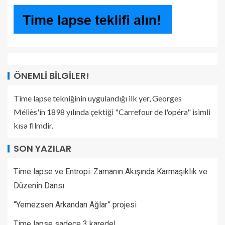
ÖNEMLI BILGILER!
Time lapse tekniğinin uygulandığı ilk yer, Georges
Méliès'in 1898 yılında çektiği "Carrefour de l'opéra" isimli
kısa filmdir.
SON YAZILAR
Time lapse ve Entropi: Zamanın Akışında Karmaşıklık ve
Düzenin Dansı
“Yemezsen Arkandan Ağlar” projesi
Time lapse sadece 3 karede!