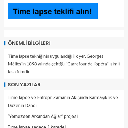
ÖNEMLI BILGILER!
Time lapse tekniğinin uygulandığı ilk yer, Georges
Méliès'in 1898 yılında çektiği "Carrefour de l'opéra" isimli
kısa filmdir.
SON YAZILAR
Time lapse ve Entropi: Zamanın Akışında Karmaşıklık ve
Düzenin Dansı
“Yemezsen Arkandan Ağlar” projesi
Time lapse sadece 3 karede!