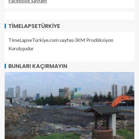
Facebook Sayfam
TIMELAPSETÜRKIYE
TimeLapseTurkiye.com sayfası İKM Prodüksiyon
Kuruluşudur
BUNLARI KAÇIRMAYIN